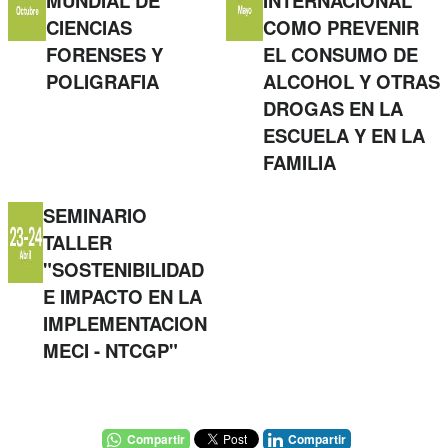
MUNDIAL DE
INTERNACIONAL
CIENCIAS
COMO PREVENIR
FORENSES Y
EL CONSUMO DE
POLIGRAFIA
ALCOHOL Y OTRAS
DROGAS EN LA
Usuario / Email:
ESCUELA Y EN LA
FAMILIA
Contraseña:
SEMINARIO
TALLER
Olvidé mi contraseña
Recordar
"SOSTENIBILIDAD
E IMPACTO EN LA
Ingresar
IMPLEMENTACION
MECI - NTCGP"
Elemental Lab
Compartir
Compartir