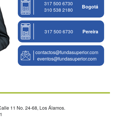
317 500 6730
Bogotá
310 538 2180
317 500 6730
Pereira
contactos@fundasuperior.com
eventos@fundasuperior.com
alle 11 No. 24-68, Los Álamos.
-1